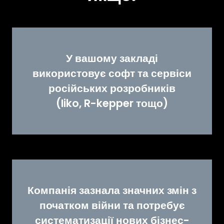
У вашому закладі
використовує софт та сервіси
російських розробників
(Iiko, R-kepper тощо)
Компанія зазнала значних змін з
початком війни та потребує
систематизації нових бізнес-