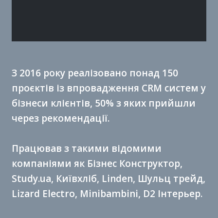
З 2016 року реалізовано понад 150
проєктів із впровадження CRM систем у
бізнеси клієнтів, 50% з яких прийшли
через рекомендації.
Працював з такими відомими
компаніями як Бізнес Конструктор,
Study.ua, Київхліб, Linden, Шульц трейд,
Lizard Electro, Minibambini, D2 Інтерьер.