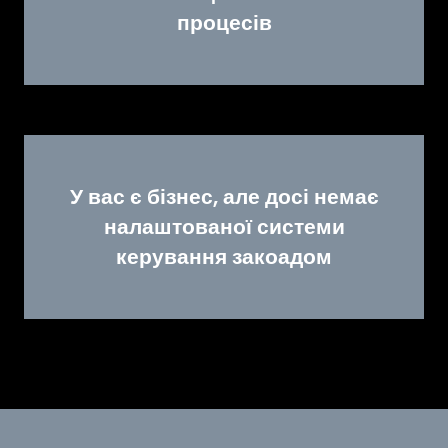
процесів
У вас є бізнес, але досі немає
налаштованої системи
керування закоадом