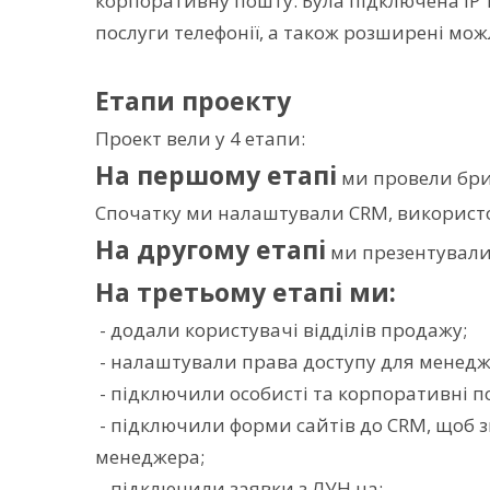
корпоративну пошту. Була підключена IP т
послуги телефонії, а також розширені можл
Етапи проекту
Проект вели у 4 етапи:
На першому етапі
ми провели бриф
Спочатку ми налаштували CRM, використ
На другому етапі
ми презентували 
На третьому етапі ми:
- додали користувачі відділів продажу;
- налаштували права доступу для менедж
- підключили особисті та корпоративні п
- підключили форми сайтів до CRM, щоб з
менеджера;
- підключили заявки з ЛУН.ua;