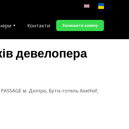
тнери
Контакти
Залишити заявку
жів девелопера
ASSAGE м. Дніпро, Бутік-готель Axelhof,