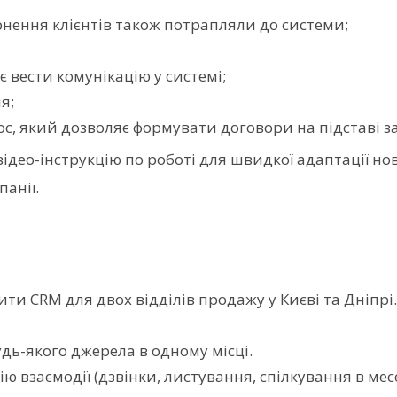
рнення клієнтів також потрапляли до системи;
 вести комунікацію у системі;
я;
oc, який дозволяє формувати договори на підставі з
відео-інструкцію по роботі для швидкої адаптації но
анії.
ити CRM для двох відділів продажу у Києві та Дніпрі
будь-якого джерела в одному місці.
орію взаємодії (дзвінки, листування, спілкування в 