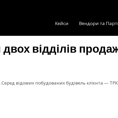
Кейси
Вендори та Пар
 двох відділів прода
Серед відомих побудованих будівель клієнта — ТРК P