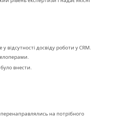
ий рівень експертизи і надає якісні
 у відсутності досвіду роботи у СRМ.
велоперами.
було внести.
а перенаправлялись на потрібного