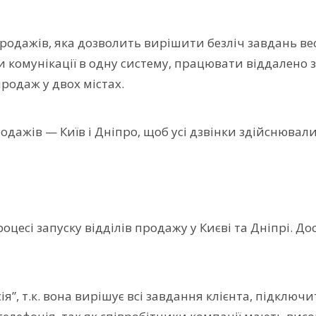
одажів, яка дозволить вирішити безліч завдань вест
нали комунікації в одну систему, працювати віддален
родаж у двох містах.
одажів — Київ і Дніпро, щоб усі дзвінки здійснювали
оцесі запуску відділів продажу у Києві та Дніпрі. До
”, т.к. вона вирішує всі завдання клієнта, підключ