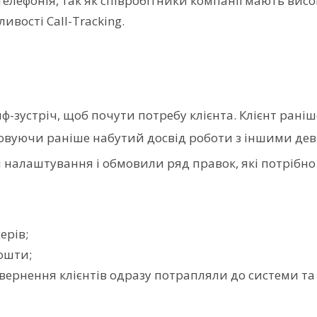
елефонія, так як співробітники компанії мають висок
ивості Call-Tracking.
-зустріч, щоб почути потребу клієнта. Клієнт раніше
овуючи раніше набутий досвід роботи з іншими де
налаштування і обмовили ряд правок, які потрібно 
ерів;
ошти;
вернення клієнтів одразу потрапляли до системи т