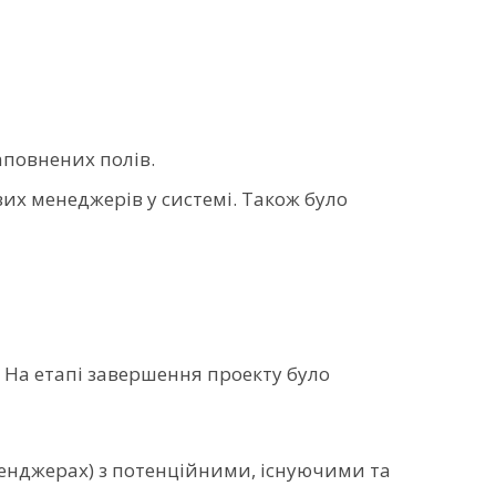
аповнених полів.
вих менеджерів у системі. Також було
. На етапі завершення проекту було
месенджерах) з потенційними, існуючими та