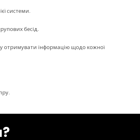
ієї системи.
рупових бесід.
ику отримувати інформацію щодо кожної
пру.
я?