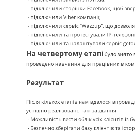
- підключили сторінки Facebook, щоб зве
- підключили Viber компанії;
- підключили сервіс “Wazzup”, що дозволяє
- підключили та протестували IP-телефоні
- підключили та налаштували сервіс getd
На четвертому етапі
було знято 
проведено навчання для працівників комп
Результат
Після кількох етапів нам вдалося впровад
успішно реалізовано такі завдання:
- Можливість вести облік усіх клієнтів із 
- Безпечно зберігати базу клієнтів та іст